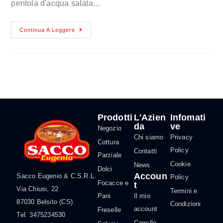
pentola d'acqua salata…
Continua A Leggere
Prodotti
L'Azien
Infomati
da
ve
Negozio
Chi siamo
Privacy
Cottura
Policy
Contatti
Parziale
Cookie
News
Dolci
Accoun
Sacco Eugenio & C.S.R.L.
Policy
Focacce e
t
Via Chiusi, 22
Termini e
Pani
Il mio
87030 Belsito (CS)
Condizioni
account
Freselle
Tel. 3475234530
Carrello