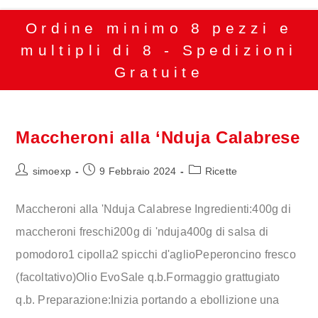
Ordine minimo 8 pezzi e
multipli di 8 - Spedizioni
Gratuite
Maccheroni alla ‘Nduja Calabrese
simoexp
9 Febbraio 2024
Ricette
Maccheroni alla 'Nduja Calabrese Ingredienti:400g di
maccheroni freschi200g di 'nduja400g di salsa di
pomodoro1 cipolla2 spicchi d'aglioPeperoncino fresco
(facoltativo)Olio EvoSale q.b.Formaggio grattugiato
q.b. Preparazione:Inizia portando a ebollizione una