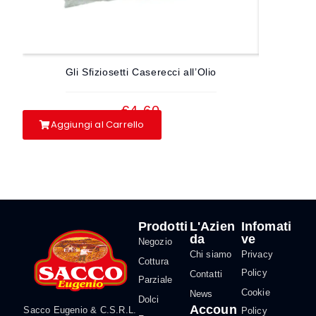
Gli Sfiziosetti Caserecci all’Olio
Gli S
€
4.60
Aggiungi al Carrello
Aggiun
Prodotti
L'Azien
Infomati
da
ve
Negozio
Chi siamo
Privacy
Cottura
Policy
Contatti
Parziale
Cookie
News
Dolci
Accoun
Sacco Eugenio & C.S.R.L.
Policy