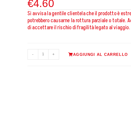
€
4.60
Si avvisa la gentile clientela che il prodotto è est
potrebbero causarne la rottura parziale o totale. 
di accettare il rischio di fragilità legato al viaggio.
-
+
AGGIUNGI AL CARRELLO