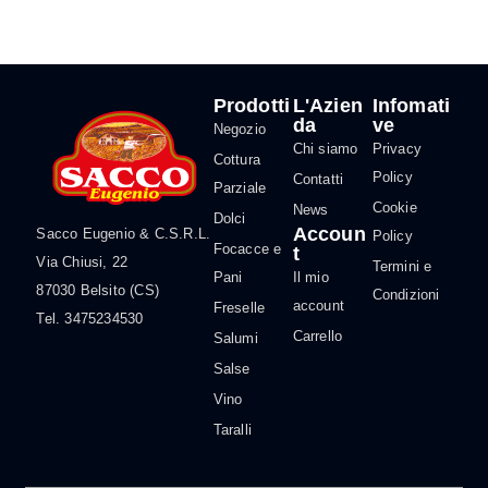
Prodotti
L'Azien
Infomati
da
ve
Negozio
Chi siamo
Privacy
Cottura
Policy
Contatti
Parziale
Cookie
News
Dolci
Accoun
Sacco Eugenio & C.S.R.L.
Policy
Focacce e
t
Via Chiusi, 22
Termini e
Pani
Il mio
87030 Belsito (CS)
Condizioni
account
Freselle
Tel. 3475234530
Carrello
Salumi
Salse
Vino
Taralli