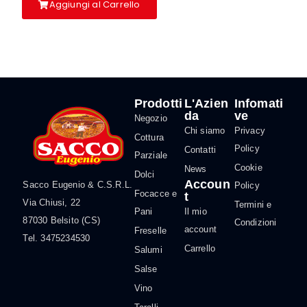
Aggiungi al Carrello
Aggiun
Prodotti
L'Azien
Infomati
da
ve
Negozio
Chi siamo
Privacy
Cottura
Policy
Contatti
Parziale
Cookie
News
Dolci
Accoun
Sacco Eugenio & C.S.R.L.
Policy
Focacce e
t
Via Chiusi, 22
Termini e
Pani
Il mio
87030 Belsito (CS)
Condizioni
account
Freselle
Tel. 3475234530
Carrello
Salumi
Salse
Vino