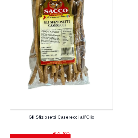
Gli Sfiziosetti Caserecci all’Olio
Gli S
€
4.60