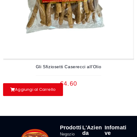
Gli Sfiziosetti Caserecci all’Olio
€
4.60
Aggiungi al Carrello
Prodotti
L'Azien
Infomati
da
ve
Negozio