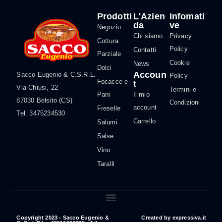
Prodotti
L'Azien
Infomati
da
ve
Negozio
Chi siamo
Privacy
Cottura
Policy
Contatti
Parziale
Cookie
News
Dolci
Accoun
Sacco Eugenio & C.S.R.L.
Policy
Focacce e
t
Via Chiusi, 22
Termini e
Pani
Il mio
87030 Belsito (CS)
Condizioni
account
Freselle
Tel. 3475234530
Carrello
Salumi
Salse
Vino
Taralli
Copyright 2023 - Sacco Eugenio &
Created by
expressiva.it