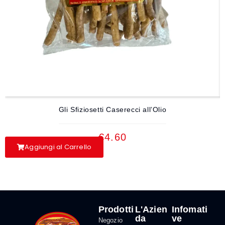
Gli Sfiziosetti Caserecci all’Olio
€
4.60
Aggiungi al Carrello
Prodotti
L'Azien
Infomati
da
ve
Negozio