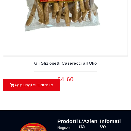
Gli Sfiziosetti Caserecci all’Olio
€
4.60
Aggiungi al Carrello
Prodotti
L'Azien
Infomati
da
ve
Negozio