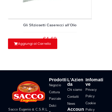
Gli Sfiziosetti Caserecci all’Olio
Gli S
€
4.60
Aggiungi al Carrello
Aggiun
Prodotti
L'Azien
Infomati
da
ve
Negozio
Chi siamo
Privacy
Cottura
Policy
Contatti
Parziale
Cookie
News
Dolci
Accoun
Sacco Eugenio & C.S.R.L.
Policy