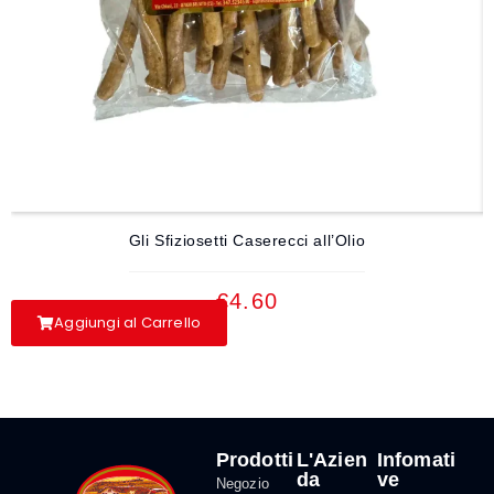
Gli Sfiziosetti Caserecci all’Olio
€
4.60
Aggiungi al Carrello
Prodotti
L'Azien
Infomati
da
ve
Negozio